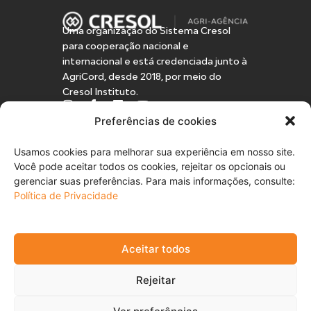
Uma organização do Sistema Cresol
para cooperação nacional e
internacional e está credenciada junto à
AgriCord, desde 2018, por meio do
Cresol Instituto.
Preferências de cookies
Navegação
Home
Usamos cookies para melhorar sua experiência em nosso site.
Sobre nós
Você pode aceitar todos os cookies, rejeitar os opcionais ou
Projetos
gerenciar suas preferências. Para mais informações, consulte:
Ambientes
Política de Privacidade
Notícias
Contato
Aceitar todos
E-mail: contato@cresolagriagencia.org
Política de Privacidade e Cookies
Rejeitar